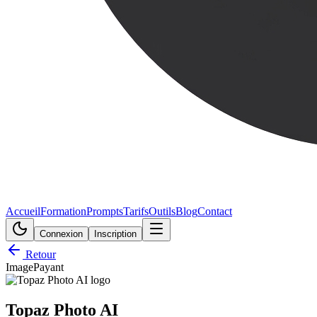
Accueil
Formation
Prompts
Tarifs
Outils
Blog
Contact
Connexion
Inscription
Retour
Image
Payant
Topaz Photo AI