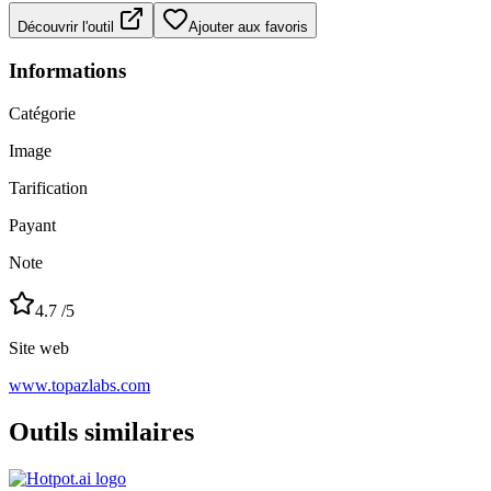
Découvrir l'outil
Ajouter aux favoris
Informations
Catégorie
Image
Tarification
Payant
Note
4.7
/5
Site web
www.topazlabs.com
Outils similaires