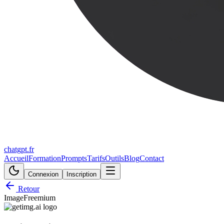
chatgpt.fr
Accueil
Formation
Prompts
Tarifs
Outils
Blog
Contact
Connexion
Inscription
Retour
Image
Freemium