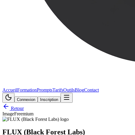
Accueil
Formation
Prompts
Tarifs
Outils
Blog
Contact
Connexion
Inscription
Retour
Image
Freemium
FLUX (Black Forest Labs)