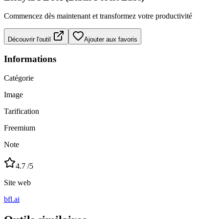
Commencez dès maintenant et transformez votre productivité
Découvrir l'outil
Ajouter aux favoris
Informations
Catégorie
Image
Tarification
Freemium
Note
4.7
/5
Site web
bfl.ai