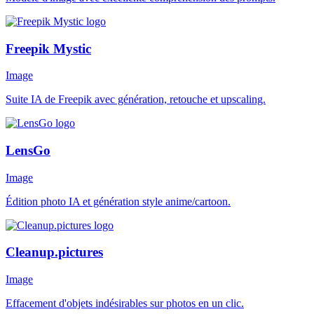
Freepik Mystic
Image
Suite IA de Freepik avec génération, retouche et upscaling.
LensGo
Image
Édition photo IA et génération style anime/cartoon.
Cleanup.pictures
Image
Effacement d'objets indésirables sur photos en un clic.