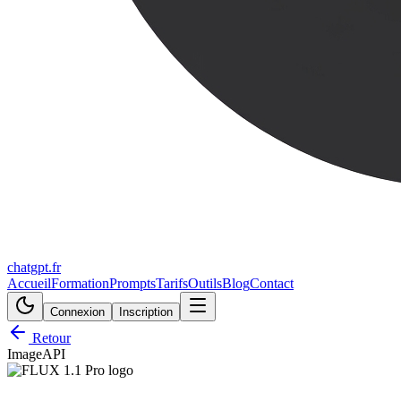
chatgpt.fr
Accueil
Formation
Prompts
Tarifs
Outils
Blog
Contact
Connexion
Inscription
Retour
Image
API