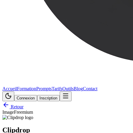
Accueil
Formation
Prompts
Tarifs
Outils
Blog
Contact
Connexion
Inscription
Retour
Image
Freemium
Clipdrop