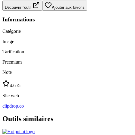
Découvrir l'outil
Ajouter aux favoris
Informations
Catégorie
Image
Tarification
Freemium
Note
4.6
/5
Site web
clipdrop.co
Outils similaires