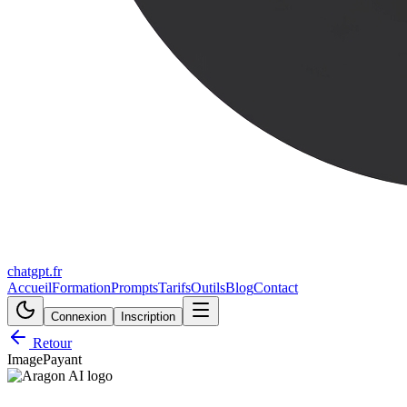
chatgpt.fr
Accueil
Formation
Prompts
Tarifs
Outils
Blog
Contact
Connexion
Inscription
Retour
Image
Payant