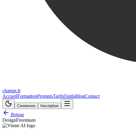
chatgpt.fr
Accueil
Formation
Prompts
Tarifs
Outils
Blog
Contact
Connexion
Inscription
Retour
Design
Freemium