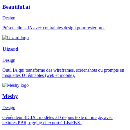
Beautiful.ai
Design
Présentations IA avec contraintes design pour rester pro.
Uizard
Design
Outil IA qui transforme des wireframes, screenshots ou prompts en
maquettes UI éditables (web et mobile).
Meshy
Design
Générateur 3D IA : modèles 3D depuis texte ou image, avec
textures PBR, rigging et export GLB/FBX.