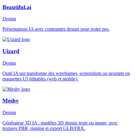
Beautiful.ai
Design
Présentations IA avec contraintes design pour rester pro.
Uizard
Design
Outil IA qui transforme des wireframes, screenshots ou prompts en
maquettes UI éditables (web et mobile).
Meshy
Design
Générateur 3D IA : modèles 3D depuis texte ou image, avec
textures PBR, rigging et export GLB/FBX.