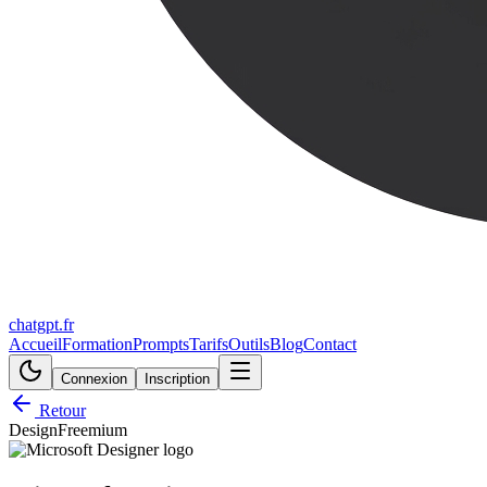
chatgpt.fr
Accueil
Formation
Prompts
Tarifs
Outils
Blog
Contact
Connexion
Inscription
Retour
Design
Freemium