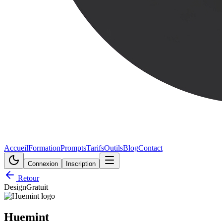
Accueil
Formation
Prompts
Tarifs
Outils
Blog
Contact
Connexion
Inscription
Retour
Design
Gratuit
Huemint