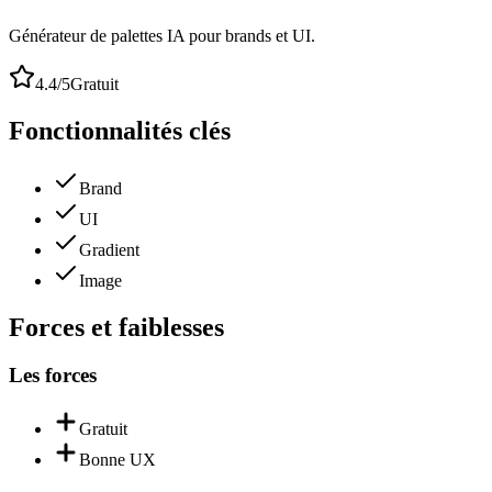
Générateur de palettes IA pour brands et UI.
4.4
/5
Gratuit
Fonctionnalités clés
Brand
UI
Gradient
Image
Forces et faiblesses
Les forces
Gratuit
Bonne UX