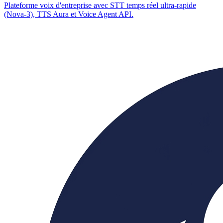
Plateforme voix d'entreprise avec STT temps réel ultra-rapide
(Nova-3), TTS Aura et Voice Agent API.