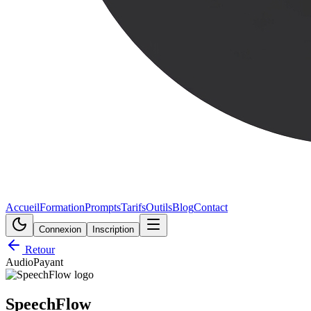
Accueil
Formation
Prompts
Tarifs
Outils
Blog
Contact
Connexion
Inscription
Retour
Audio
Payant
SpeechFlow