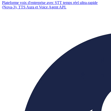
Plateforme voix d'entreprise avec STT temps réel ultra-rapide
(Nova-3), TTS Aura et Voice Agent API.