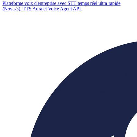
Plateforme voix d'entreprise avec STT temps réel ultra-rapide
(Nova-3), TTS Aura et Voice Agent API.