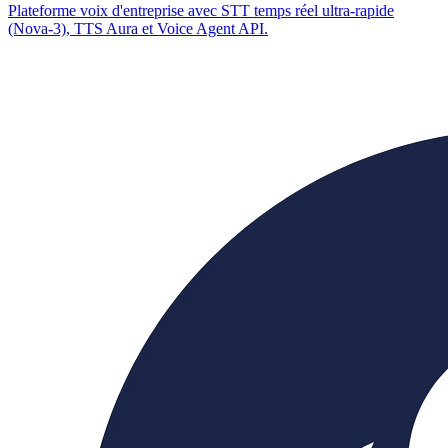
Plateforme voix d'entreprise avec STT temps réel ultra-rapide
(Nova-3), TTS Aura et Voice Agent API.