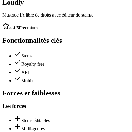
Loudly
Musique IA libre de droits avec éditeur de stems.
4.4
/5
Freemium
Fonctionnalités clés
Stems
Royalty-free
API
Mobile
Forces et faiblesses
Les forces
Stems éditables
Multi-genres