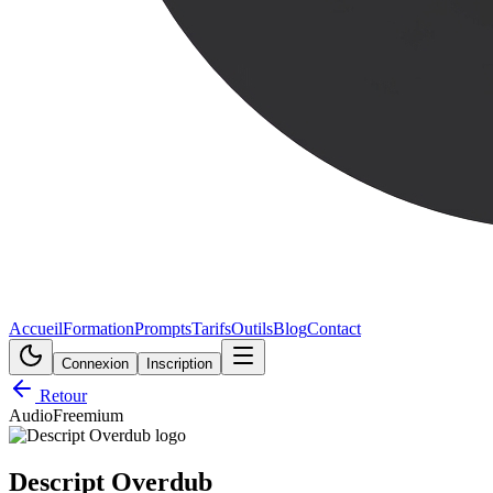
Accueil
Formation
Prompts
Tarifs
Outils
Blog
Contact
Connexion
Inscription
Retour
Audio
Freemium
Descript Overdub