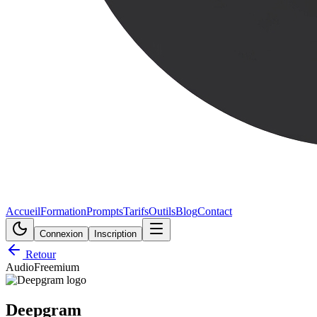
Accueil
Formation
Prompts
Tarifs
Outils
Blog
Contact
Connexion
Inscription
Retour
Audio
Freemium
Deepgram