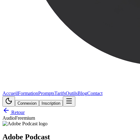
Accueil
Formation
Prompts
Tarifs
Outils
Blog
Contact
Connexion
Inscription
Retour
Audio
Freemium
Adobe Podcast